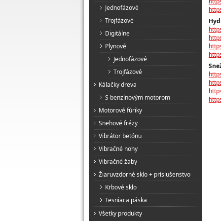
htt
Jednofázové
htt
Trojfázové
Hyd
htt
Digitálne
http
Plynové
http
htt
Jednofázové
Snež
Trojfázové
htt
htt
Kálačky dreva
htt
S benzínovým motorom
http
Motorové fúriky
Snehové frézy
Vibrátor betónu
Vibračné nohy
Vibračné žaby
Žiaruvzdorné sklo + príslušenstvo
Krbové sklo
Tesniaca páska
Všetky produkty