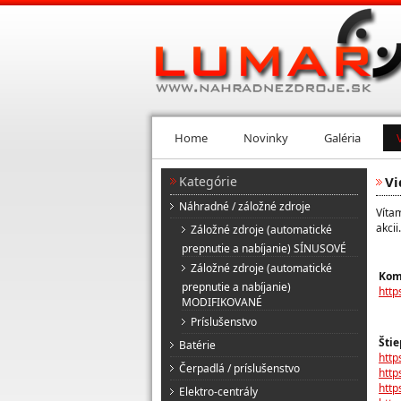
Home
Novinky
Galéria
Kategórie
Vi
Náhradné / záložné zdroje
Vítam
akcii
Záložné zdroje (automatické
prepnutie a nabíjanie) SÍNUSOVÉ
Záložné zdroje (automatické
Komp
prepnutie a nabíjanie)
http
MODIFIKOVANÉ
Príslušenstvo
Štie
Batérie
htt
Čerpadlá / príslušenstvo
htt
http
Elektro-centrály