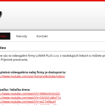
Video
Návody
Kontakt
deo
e vás vo videogalérii firmy LUMAR PLUS s.r.o. v nasledujúcih linkoch si môžete pr
. Príjemné prezeranie.
letná videogaléria našej firmy je dostupná tu:
s://www.youtube.com/user/lumarvideotube/videos
pačka / kálačka dreva:
ps://www.youtube.com/watch?v=WM4g3mSsJ2U
ps://www.youtube.com/watch?v=QG5GCuMq71g
s://www.youtube.com/watch?v=eiZ-To0busY