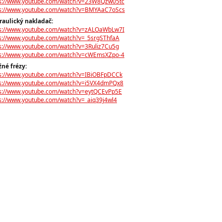
ps://www.youtube.com/watch?v=23W8Qzw05tc
ps://www.youtube.com/watch?v=BMYAaC7oScs
raulický nakladač:
ps://www.youtube.com/watch?v=zALOaWbLw7I
s://www.youtube.com/watch?v=_5srgSThfaA
s://www.youtube.com/watch?v=3Ruliz7Cu5g
ps://www.youtube.com/watch?v=cWEmsXZpo-4
né frézy:
ps://www.youtube.com/watch?v=IBiOBFpDCCk
ps://www.youtube.com/watch?v=i5VX4dmPQx8
ps://www.youtube.com/watch?v=eytQCEvPp5E
s://www.youtube.com/watch?v=_aiq39j4wl4