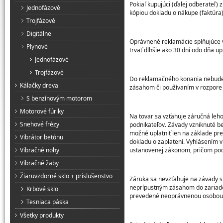
Pokiaľ kupujúci (ďalej odberateľ) 
Jednofázové
kópiou dokladu o nákupe (faktúra)
Trojfázové
Digitálne
Oprávnené reklamácie splňujúce 
Plynové
trvať dlhšie ako 30 dní odo dňa 
Jednofázové
Trojfázové
Do reklamačného konania nebude p
Kálačky dreva
zásahom či používaním v rozpore
S benzínovým motorom
Motorové fúriky
Na tovar sa vzťahuje záručná leh
Snehové frézy
podnikateľov. Závady vzniknuté b
možné uplatniť len na základe pr
Vibrátor betónu
dokladu o zaplatení. Vyhlásením
Vibračné nohy
ustanovenej zákonom, pričom podm
Vibračné žaby
Žiaruvzdorné sklo + príslušenstvo
Záruka sa nevzťahuje na závady 
neprípustným zásahom do zariade
Krbové sklo
prevedené neoprávnenou osobou 
Tesniaca páska
Všetky produkty