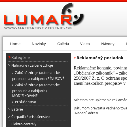
Home
Novinky
Galéria
Video
Návody
Kategórie
Reklamačný poriadok
Náhradné / záložné zdroje
Reklamačné konanie, povinno
Záložné zdroje (automatické
„Občiansky zákonník“ – záko
250/2007 Z. z. O ochrane spo
prepnutie a nabíjanie) SÍNUSOVÉ
znení neskorších predpisov v 
Záložné zdroje (automatické
prepnutie a nabíjanie)
MODIFIKOVANÉ
Miestom pre uplatnenie reklamáci
Príslušenstvo
Dátumom prevzatia vadného tovaru
Batérie
uvedenú adresu.
Čerpadlá / príslušenstvo
Elektro-centrály