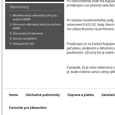
Pri odstrániteľnej vade má kupuj
predávajúci a je povinný vadu bez
Bestsellery
Modifikovaný náhradný zdroj ku
kotlom 600W
Pri výskyte neodstrániteľnej vady
Sínusový náhradný zdroj ku kotlom
ustanovení § 623 OZ. Vady, ktoré 
600W
ma zákazník právo na primeranú 
Žiaruvzdorné tesnenie
Svorka na batériu
Rošt plochý 5x9
Predávajúci je na žiadosť kupujúce
pečiatkou, podpisom a dátumom pr
používaním. Záručný list je nutné 
V prípade, že je vaša reklamáci
je, bude vrátená suma v plnej vý
Home
Obchodné podmienky
Doprava a platba
Zasielan
Formulár pre zákazníkov