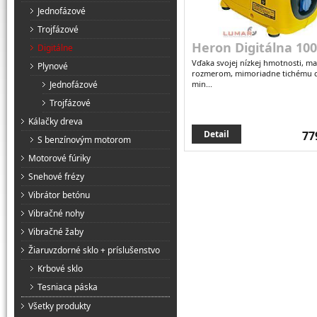
Jednofázové
Trojfázové
Heron Digitálna 10
Digitálne
Vďaka svojej nízkej hmotnosti, m
Plynové
rozmerom, mimoriadne tichému 
Jednofázové
min...
Trojfázové
Kálačky dreva
Detail
77
S benzínovým motorom
Motorové fúriky
Snehové frézy
Vibrátor betónu
Vibračné nohy
Vibračné žaby
Žiaruvzdorné sklo + príslušenstvo
Krbové sklo
Tesniaca páska
Všetky produkty