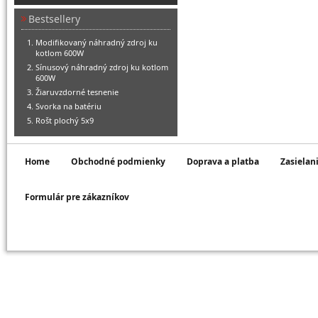
Bestsellery
Modifikovaný náhradný zdroj ku
kotlom 600W
Sínusový náhradný zdroj ku kotlom
600W
Žiaruvzdorné tesnenie
Svorka na batériu
Rošt plochý 5x9
Home
Obchodné podmienky
Doprava a platba
Zasielan
Formulár pre zákazníkov