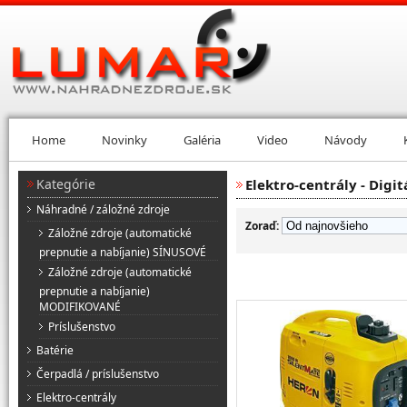
Home
Novinky
Galéria
Video
Návody
Kategórie
Elektro-centrály - Digit
Náhradné / záložné zdroje
Zoraď:
Záložné zdroje (automatické
prepnutie a nabíjanie) SÍNUSOVÉ
Záložné zdroje (automatické
prepnutie a nabíjanie)
MODIFIKOVANÉ
Príslušenstvo
Batérie
Čerpadlá / príslušenstvo
Elektro-centrály